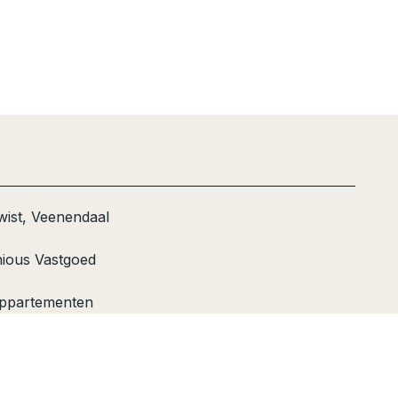
wist, Veenendaal
nious Vastgoed
ppartementen
bruik