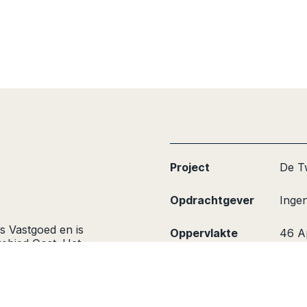
Project
De T
Opdrachtgever
Inge
s Vastgoed en is
Oppervlakte
46 A
ebied Oost. Het
rticaal gelede
Status
In ge
en op een
at onderdeel is van