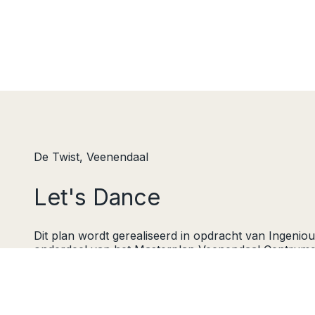
De Twist, Veenendaal
Let's Dance
Dit plan wordt gerealiseerd in opdracht van Ingeniou
onderdeel van het Masterplan Veenendaal Centrumg
Masterplan voorziet in een grachtenstructuur met ve
panden. Het gebouw bestaande uit 46 appartement
commerciële plint omhult een bestaand winkelpand d
een passage.