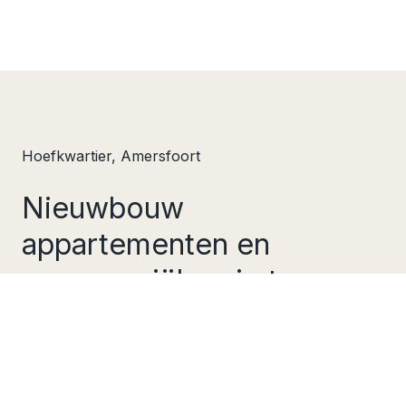
Hoefkwartier, Amersfoort
Nieuwbouw
appartementen en
commerciële ruimtes
Wonen, werken, leren en ontspannen
Stadswijk Hoefkwartier wordt een wijk waarin
wonen, werken, leren en ontspannen
samenkomen. Door kantoren om te bouwen
naar appartementen en nieuwe appartementen